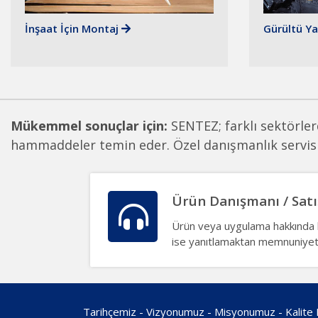
İnşaat İçin Montaj
Gürültü Ya
Mükemmel sonuçlar için:
SENTEZ; farklı sektörlerd
hammaddeler temin eder. Özel danışmanlık servisim
Ürün Danışmanı / Satı
Ürün veya uygulama hakkında 
ise yanıtlamaktan memnuniyet
Tarihçemiz
-
Vizyonumuz
-
Misyonumuz
-
Kalite 