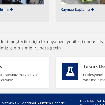
lıtımı
Kaymaz Kaplama
eki müşterileri için firmaya özel yenilikçi endüstriyel
iz için bizimle irtibata geçin.
ş
Teknik De
bir sorunuz mu var? Var
Profesyonel d
 duyarız.
Yardımcı olma
0224 443 54 3
Politakımız
-
Sloganımız
-
Bizden Haberler