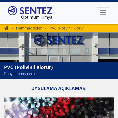
Optimum Kimya
»
Hammaddeler
»
PVC (Polivinil Klorür)
PVC (Polivinil Klorür)
Dünyanızı inşa edin
UYGULAMA AÇIKLAMASI