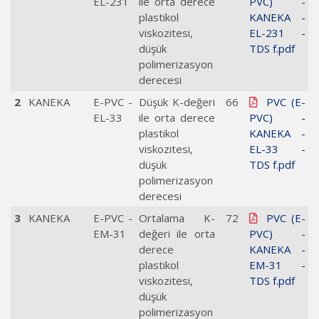
EL-231
ile orta derece
PVC) -
plastikol
KANEKA -
viskozitesi,
EL-231 -
düşük
TDS f.pdf
polimerizasyon
derecesi
2
KANEKA
E-PVC -
Düşük K-değeri
66
PVC (E-
EL-33
ile orta derece
PVC) -
plastikol
KANEKA -
viskozitesi,
EL-33 -
düşük
TDS f.pdf
polimerizasyon
derecesi
3
KANEKA
E-PVC -
Ortalama K-
72
PVC (E-
EM-31
değeri ile orta
PVC) -
derece
KANEKA -
plastikol
EM-31 -
viskozitesi,
TDS f.pdf
düşük
polimerizasyon