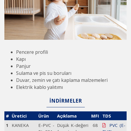
Pencere profili
Kapı
Panjur
Sulama ve pis su boruları
Duvar, zemin ve çatı kaplama malzemeleri
Elektrik kablo yalıtımı
İNDİRMELER
#
Üretici
Ürün
Açıklama
MFI
TDS
1
KANEKA
E-PVC -
Düşük K-değeri
68
PVC (E-