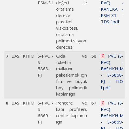
PSM-31
değeri ile
PVC) -
ortalama
KANEKA -
derece
PSM-31 -
plastikol
TDS f.pdf
viskozitesi,
ortalama
polimerizasyon
derecesi
7
BASHKHIM
S-PVC -
Gıda ve
58
PVC (S-
S-
tüketim
PVC) -
5868-
mallarını
BASHKHIM
PJ
paketlemek için
- S-5868-
film ve büyük
PJ - TDS
boy polimerik
f.pdf
kaplar için
8
BASHKHIM
S-PVC -
Pencere ve
67
PVC (S-
S-
kapı profilleri,
PVC) -
6669-
cephe kaplama
BASHKHIM
PJ
için
- S-6669-
PJ - TDS