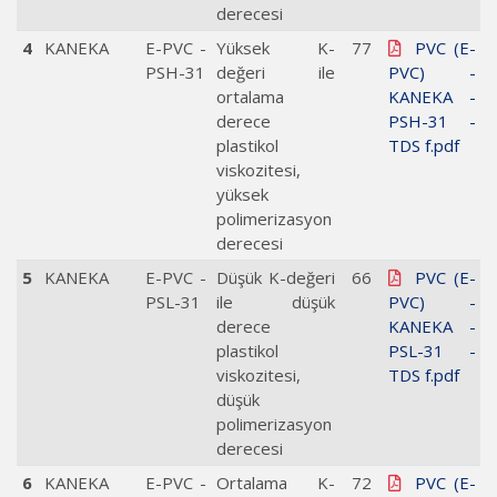
derecesi
4
KANEKA
E-PVC -
Yüksek K-
77
PVC (E-
PSH-31
değeri ile
PVC) -
ortalama
KANEKA -
derece
PSH-31 -
plastikol
TDS f.pdf
viskozitesi,
yüksek
polimerizasyon
derecesi
5
KANEKA
E-PVC -
Düşük K-değeri
66
PVC (E-
PSL-31
ile düşük
PVC) -
derece
KANEKA -
plastikol
PSL-31 -
viskozitesi,
TDS f.pdf
düşük
polimerizasyon
derecesi
6
KANEKA
E-PVC -
Ortalama K-
72
PVC (E-