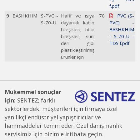
f.pdf
9
BASHKHIM
S-PVC -
Hafif ve ısıya
70
PVC (S-
S-70-U
dayanıklı kablo
PVC) -
bileşikleri, tıbbi
BASHKHIM
bileşikler, suni
- S-70-U -
deri gibi
TDS f.pdf
plastikleştirilmiş
ürünler için
Mükemmel sonuçlar
için:
SENTEZ; farklı
sektörlerdeki müşterileri için firmaya özel
yenilikçi endüstriyel yapıştırıcılar ve
hammaddeler temin eder. Özel danışmanlık
servisimiz için bizimle irtibata geçin.