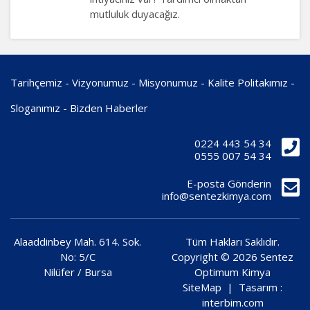
mutluluk duyacağız.
Tarihçemiz
-
Vizyonumuz
-
Misyonumuz
-
Kalite Politakımız
-
Sloganımız
-
Bizden Haberler
0224 443 54 34
0555 007 54 34
E-posta Gönderin
info@sentezkimya.com
Alaaddinbey Mah. 614. Sok.
Tüm Hakları Saklıdır.
No: 5/C
Copyright © 2026 Sentez
Nilüfer / Bursa
Optimum Kimya
SiteMap
| Tasarım :
interbim.com